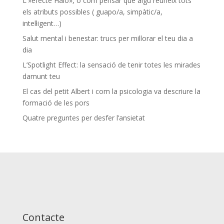
L'»efecte Halo», o com pensar que algú reuneix tots
els atributs possibles ( guapo/a, simpàtic/a,
intel·ligent…)
Salut mental i benestar: trucs per millorar el teu dia a
dia
L’Spotlight Effect: la sensació de tenir totes les mirades
damunt teu
El cas del petit Albert i com la psicologia va descriure la
formació de les pors
Quatre preguntes per desfer l’ansietat
Contacte