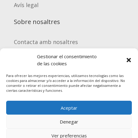
Avís legal
Sobre nosaltres
Contacta amb nosaltres
Gestionar el consentimiento
Equip Enment
de las cookies
Para ofrecer las mejores experiencias, utilizamos tecnologías como las
Registrar-me
cookies para almacenar y/o acceder a la información del dispositivo. No
consentir o retirar el consentimiento puede afectar negativamente a
ciertas características y funciones.
Serveis
Aceptar
Preguntes freqüents
Denegar
Ver preferencias