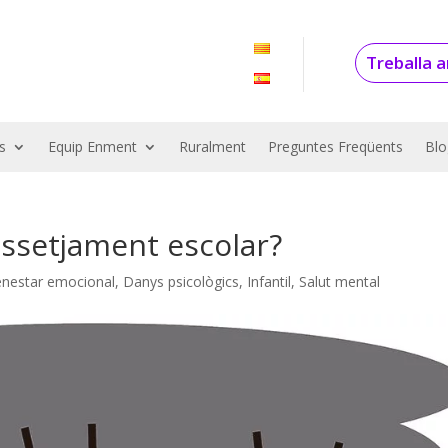
Treballa 
s
Equip Enment
Ruralment
Preguntes Freqüents
Blo
assetjament escolar?
nestar emocional
,
Danys psicològics
,
Infantil
,
Salut mental