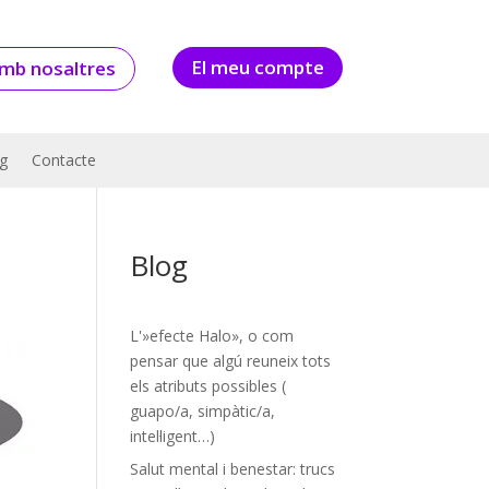
El meu compte
amb nosaltres
g
Contacte
Blog
L'»efecte Halo», o com
pensar que algú reuneix tots
els atributs possibles (
guapo/a, simpàtic/a,
intel·ligent…)
Salut mental i benestar: trucs