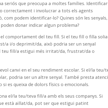
 seriós que preocupa a moltes famílies. Identificar
o correctament i involucrar a tots els agents
ò, com podem identificar-lo? Quines són les senyals,
 poden donar indicar algun problema?
el comportament del teu fill. Si el teu fill o filla solia
rist/a i/o deprimit/da, això podria ser un senyal
eu fill/a estigui més irritat/da, frustrat/da o
evol canvi en el seu rendiment escolar. Si el/la teu/t
colar, podria ser un altre senyal. També presta atenc
a o si es queixa de dolors físics o emocionals.
ona el/la teu/teva fill/a amb els seus companys. Si
e està aïllat/da, pot ser que estigui patint