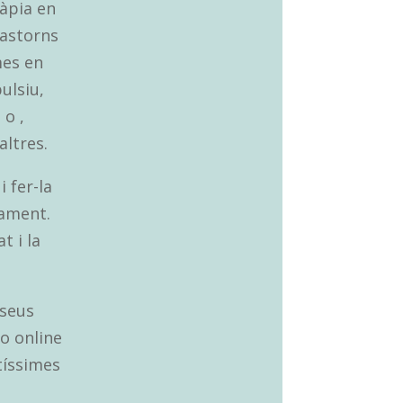
ràpia en
rastorns
mes en
ulsiu,
 o ,
altres.
 fer-la
sament.
t i la
 seus
ho online
tíssimes