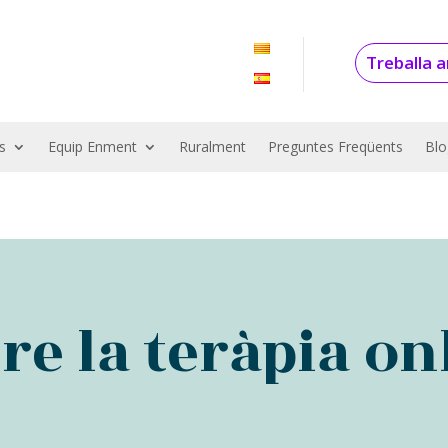
Treballa 
s
Equip Enment
Ruralment
Preguntes Freqüents
Blo
re la teràpia on