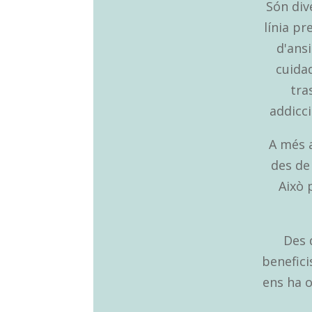
Són div
línia p
d'ans
cuida
tra
addicci
A més a
des de
Això 
Des 
benefici
ens ha o