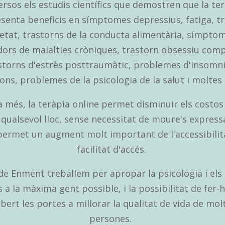
ersos els estudis científics que demostren que la te
resenta beneficis en símptomes depressius, fatiga, t
ietat, trastorns de la conducta alimentària, símpto
dors de malalties cròniques, trastorn obsessiu comp
storns d'estrès posttraumàtic, problemes d'insomni
ons, problemes de la psicologia de la salut i moltes 
 més, la teràpia online permet disminuir els costos i
 qualsevol lloc, sense necessitat de moure's expres
permet un augment molt important de l'accessibilita
facilitat d'accés.​
de Enment treballem per apropar la psicologia i els
s a la màxima gent possible, i la possibilitat de fer-
bert les portes a millorar la qualitat de vida de mol
persones.