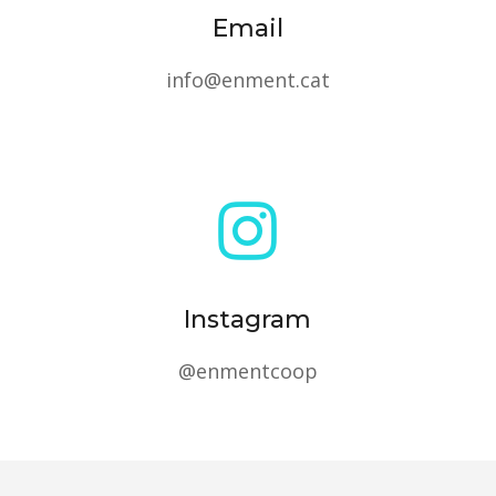
Email
info@enment.cat

Instagram
@enmentcoop